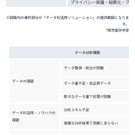
プライバシー保護・秘匿化・プラ
※図版内の青枠部分が「データ利活用ソリューション」の提供範囲となりま
す。
*順次提供予定
データ分析課題
データ取得・統合が困難
データの課題
データ量不足・低品質データ
膨大なデータ量で処理が困難
分析スキル不足
データ利活用・
ノウハウの
課題
複雑な分析結果で見解に至らない