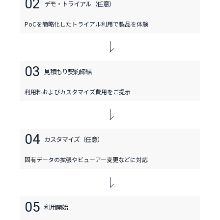
02
デモ・トライアル
（任意）
PoCを簡略化したトライアル利用で製品を体験
03
見積もり
契約締結
利用料およびカスタマイズ費用をご提示
04
カスタマイズ
（任意）
固有データの拡張やビューアー変更などに対応
05
利用開始