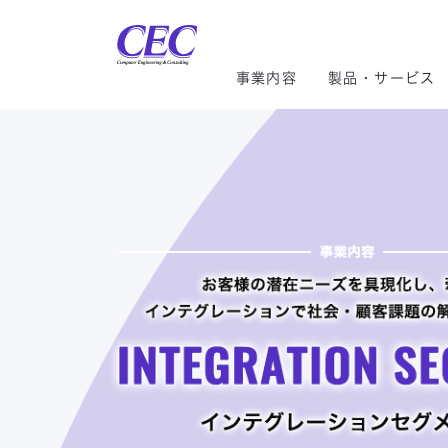
CEC Computer Engineering
事業内容
製品・サービス
トップメッセージ
CRM/ERP
CRM／ERP
社長メッセージ
社長ご挨拶
インテグレーションセグメ
サステ
CRM・ERP
環境貢献
スマートファクトリー
AI／IoT
株主総会
組織図
気候変
社会貢献
クラウド
モビリティ
株式情報
DE&I
システム開発
コーポレートガバナンス
配当金の推移
情報セ
データセンター
マイナンバー