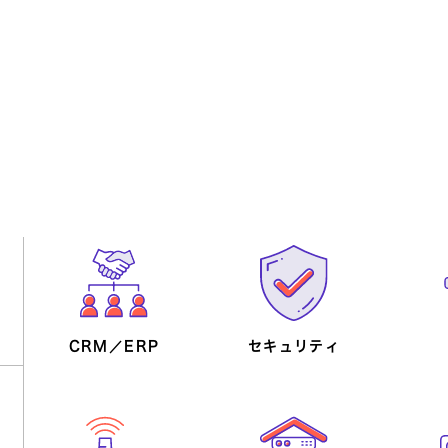
CRM／ERP
製造業向け
情報共有
物流・流通業向け
セキュリティ
生産性向上
官公
マイ
公