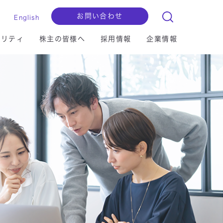
お問い合わせ
English
ビリティ
株主の皆様へ
採用情報
企業情報
ョンセグメント
マイグレーション
セキュリティ
IRライブラリー
拠点一覧
検査用・認証
I/IoT
クラウド
財務ハイライト
自己株式の保有等に関する基本方針
マルチステークホルダー方針
セキュリティ
更新情報はこちら
更新情報はこちら
マイクロソフト社連携