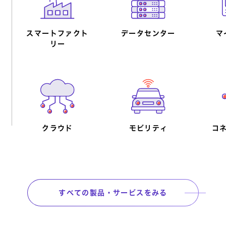
スマートファクト
データセンター
マ
サポート終了対策
医療業向け
リー
営業部門向け
働き方改革
災害
総
クラウド
内部統制
ICTインフラ構
モビリティ
コ
築・運用
すべての製品・サービスをみる