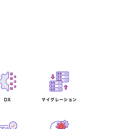
庁・自治体・
クロソフト製
DX
マイグレーション
検証・テスト
金融業向け
共団体向け
品連携