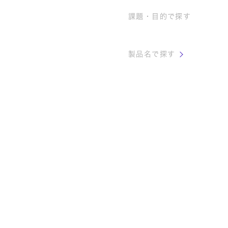
課題・目的
で探す
製品名
で探す