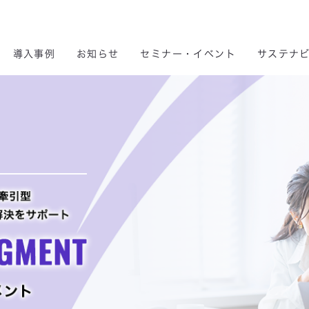
 & Consulting Ltd.
導入事例
お知らせ
セミナー・イベント
サステナ
サステナビリティ
製品・サービス
株主の皆様へ
事業内容
導入事例
企業情報
ント
ナビリティ方針
セキュリティ
DX
株価情報
会社概要
コネクティッドセグメント
事業を通じたサステナビリティ
DX
マイグレーション
IRトピックス
パーパス
ソリューシ
ICTインフラ構築・運用
クラウドサービス
動への取り組み
データセンター
スマートファクトリー
長期／中期経営計画
沿革
環境データ
マイナンバー
データセンター
電子公告
グループ会社
A
推進方針
モビリティ
IRカレンダー
人権方針
コネクティッド
自己株式買付状況報告
健康経営基本方針
スマートファクトリー
スマート分野
キュリティ基本方針
シーイーシーについて
腐敗防止方針
シーイーシーの強み
AI基本方針
デジタルエンジニアリング
マイグレーション
モビリティサービス