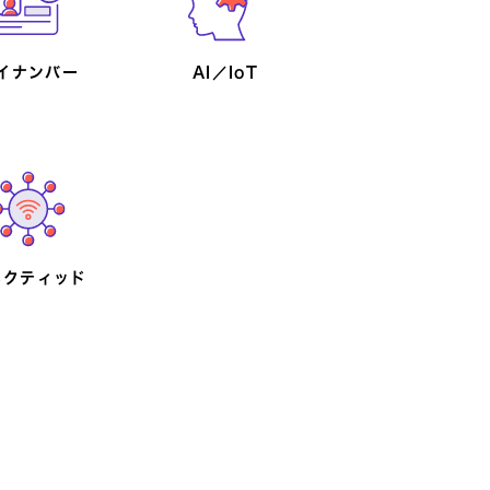
イナンバー
AI／IoT
対策（BCP）
務部門向け
営業支援
ネクティッド