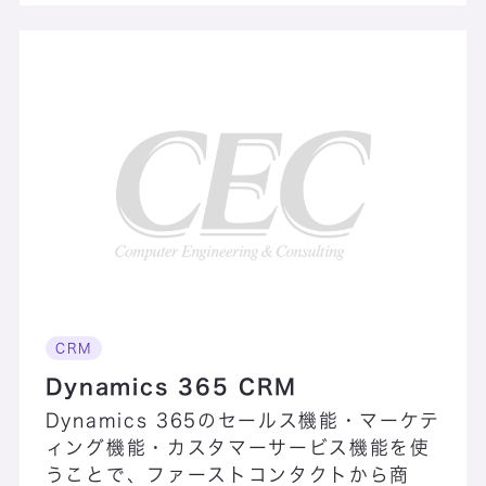
DCスターターパック
Deep Security IT Protection Service
desknet’s NEO
DevOps・CI／CD・テスト自動化支援サービス
Dynamics 365（CRM）
Dynamics
365（ERP）
CRM
Dynamics 365 CRM
Dynamics 365のセールス機能・マーケテ
ィング機能・カスタマーサービス機能を使
うことで、ファーストコンタクトから商