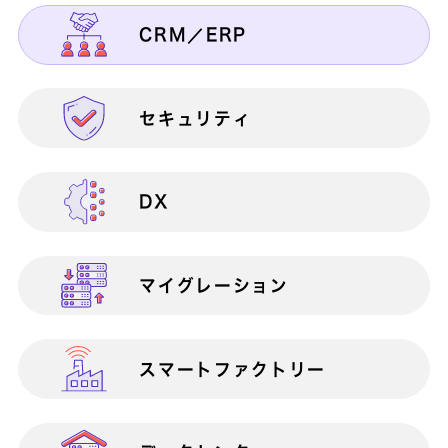
CRM／ERP
製造業向け
情報共有
ANIoT
セキュリティ
物流・流通業向け
生産性向上
Apache Struts1脆弱性対策サービス
Apache Struts2脆弱性対策サービス
DX
官公庁・自治体・公共団体向け
マイクロソフト製品連携
at Claps
AWS Total Care Suite
マイグレーション
金融業向け
検証・テスト
AWSアセスメントサービス
スマートファクトリー
医療業向け
サポート終了対策
AWS移行サービ
ス