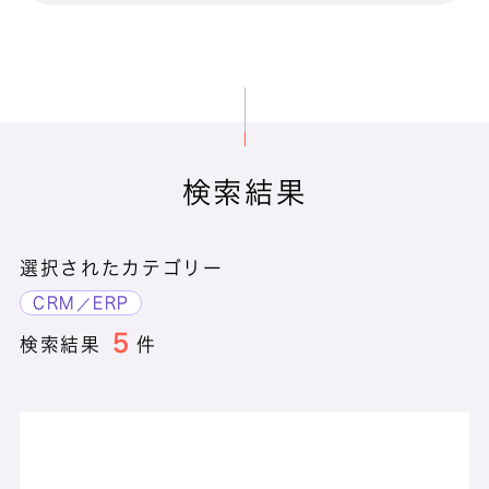
BizVision クラウドストレージ
検索結果
CanDay
選択されたカテゴリー
CEC HOC
CRM／ERP
5
検索結果
件
CEC POC
CEC SOC
cleardox