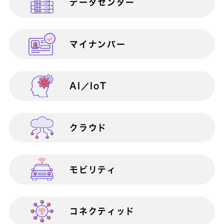
データセンター
営業部門向け
働き方改革
AWS総合支援サービス
マイナンバー
総務部門向け
災害対策（BCP）
AI／IoT
営業支援
BizAxis
BizDevOps伴走支援サービス
クラウド
内部統制
BizVision PLUS 400
モビリティ
ICTインフラ構築・運用
BizVision PLUS
Private
コネクティッド
BizVision PLUS Public