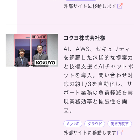
SimuField
外部サイトに移動します
SmartFollow
SmartLogger
コクヨ株式会社様
AI、AWS、セキュリティ
SmartSESAME
を網羅した包括的な提案力
と技術支援でAIチャットボ
SmartSESAME
ットを導入。問い合わせ対
CloudPrint！
応の約1/3を自動化し、サ
SmartSESAME Cloud UniPass
ポート業務の負荷軽減を実
現業務効率と拡張性を両
SmartSESAME iDLinker
立。
SmartSESAME
AI／IoT
クラウド
働き方改革
M's eye
外部サイトに移動します