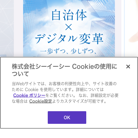
WiseImaging
WonderWeb CRM/SFA
WonderWeb LG
WonderWeb ビジネステンプレート
WORK STYLE SUITE
株式会社シーイーシー Cookieの使用に
ついて
当Webサイトでは、お客様の利便性向上や、サイト改善の
ために Cookie を使用しています。詳細については
タル変革特集ページ
シーイーシー公式Facebo
Cookie ポリシー
をご覧ください。 なお、詳細設定が必要
な場合は
Cookie設定
よりカスタマイズが可能です。
ジ
動します
外部サイトに移動します
OK
アプリケーション
移行アセスメント