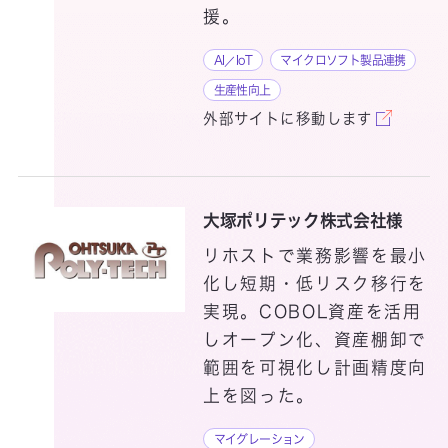
援。
Reavirtry
AI／IoT
マイクロソフト製品連携
生産性向上
Resolana
外部サイトに移動します
RPA導入支援サービス
大塚ポリテック株式会社様
リホストで業務影響を最小
化し短期・低リスク移行を
実現。COBOL資産を活用
Secure Program
しオープン化、資産棚卸で
on AWS
範囲を可視化し計画精度向
上を図った。
Sequence-Eye
マイグレーション