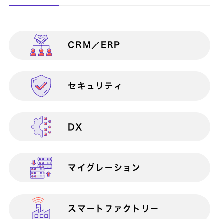
CRM／ERP
製造業向け
情報共有
ANIoT
セキュリティ
物流・流通業向け
生産性向上
Apache Struts1脆弱性対策サービス
Apache Struts2脆弱性対策サービス
DX
官公庁・自治体・公共団体向け
マイクロソフト製品連携
at Claps
AWS Total Care Suite
マイグレーション
金融業向け
検証・テスト
AWSアセスメントサービス
スマートファクトリー
医療業向け
サポート終了対策
AWS移行サービ