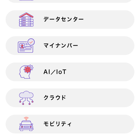
ス
データセンター
営業部門向け
働き方改革
AWS総合支援サービス
マイナンバー
総務部門向け
災害対策（BCP）
AI／IoT
営業支援
BizAxis
BizDevOps伴走支援サービス
クラウド
内部統制
BizVision PLUS 400
モビリティ
ICTインフラ構築・運用
BizVision PLUS
Private