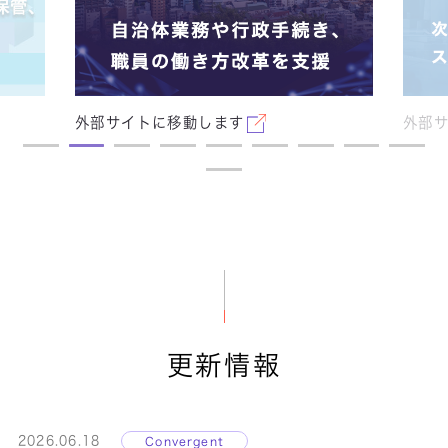
外部サイトに移動します
外部
AI／IoT
スマートファクトリー
株式会社前田精密製作所 様
IoTプラットフォームFIELD systemを導
更新情報
入し、わずか1年で8割の設備の稼働率が
10％以上向上する効果を実現。
2026.06.18
Convergent