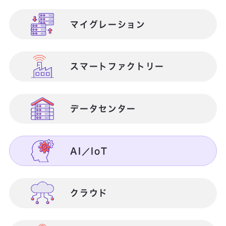
マイグレーション
金融業向け
マイクロソフト製品連携
スマートファクトリー
医療業向け
検証・テスト
データセンター
営業部門向け
働き方改革
AI／IoT
総務部門向け
営業支援
クラウド
ICTインフラ構築・運用