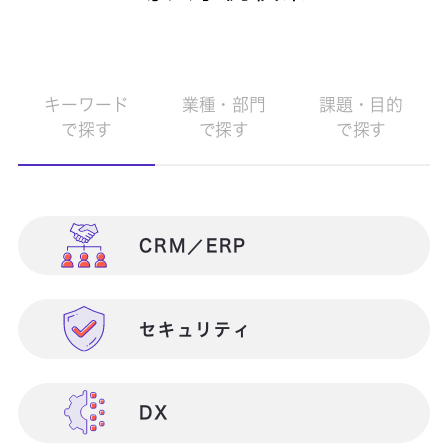
キーワード
業種・部門
課題・目的
で探す
で探す
で探す
CRM／ERP
製造業向け
災害対策（BCP）
セキュリティ
物流・流通業向け
情報共有
DX
官公庁・自治体・公共団体向け
生産性向上