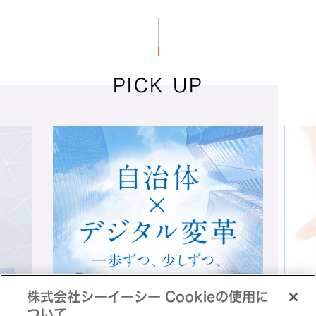
人目による揺らぎを改善するため、AIで複
数種類のNG分類に挑戦。
製品名：
WiseImaging
PICK UP
AI／IoT
DX
スマートファクトリー
株式会社シーイーシー Cookieの使用に
ついて
富山小林製薬株式会社 様