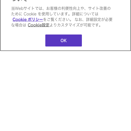
当Webサイトでは、お客様の利便性向上や、サイト改善の
包装の検査における十年来の課題を解決す
ために Cookie を使用しています。詳細については
ージ
シーイーシー公式Facebookペー
シー
るためにWiseImagingを導入。見逃し率
Cookie ポリシー
をご覧ください。 なお、詳細設定が必要
ジ
な場合は
Cookie設定
よりカスタマイズが可能です。
0％、過検出率2％を達成して、AI画像検査
外部
をインライン化。目視検査員ゼロで量産対
外部サイトに移動します
OK
応を実現。
製品名：
WiseImaging
ペ
サイトマップ
個人情報保護方針
ソーシャルメディアポリシー
CEC Computer Eng
© Computer Engineering & Consulting Ltd. All rights
reserved.