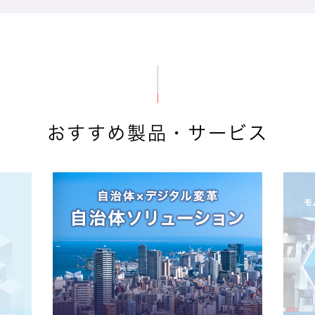
おすすめ製品・サービス
AI／IoT
DX
応用地質株式会社 様
Azure OpenAI Serviceのセキュアな環
境構築とChatGPTのノウハウを伝授する
シーイーシーの伴走支援が、生成AIの取り
組みをさらに前進させる。
製品名：
Microsoft Azure