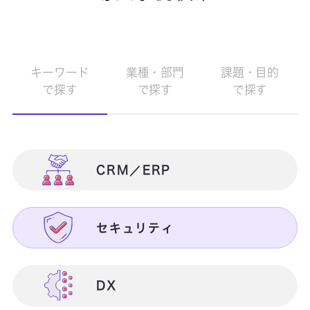
キーワード
業種・部門
課題・目的
で探す
で探す
で探す
CRM／ERP
製造業向け
災害対策（BCP）
セキュリティ
物流・流通業向け
情報共有
DX
官公庁・自治体・公共団体向け
生産性向上