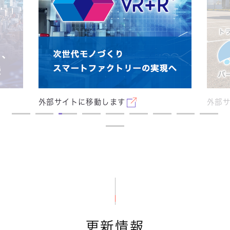
外部サイトに移動します
外部
セキュリティ
リック株式会社 様
Apex One SaaS with XDRとCEC SOC
の導入により、夜間のアラートにも即時対
更新情報