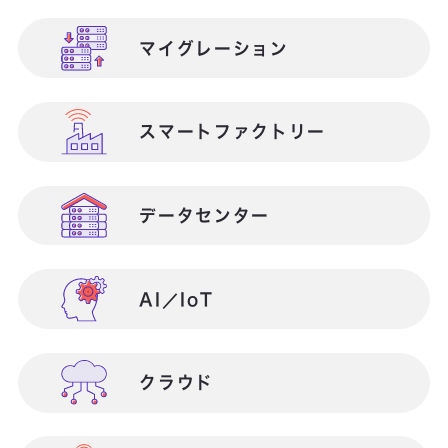
マイグレーション
金融業向け
マイクロソフト製品連携
スマートファクトリー
医療業向け
検証・テスト
データセンター
営業部門向け
働き方改革
AI／IoT
総務部門向け
営業支援
クラウド
ICTインフラ構築・運用