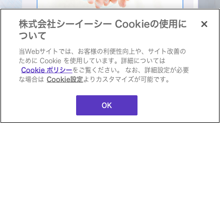
株式会社シーイーシー Cookieの使用に
ついて
セキュリティ
当Webサイトでは、お客様の利便性向上や、サイト改善の
ために Cookie を使用しています。詳細については
山梨県庁 様
ージ
シーイーシー公式Facebookペー
シー
Cookie ポリシー
をご覧ください。 なお、詳細設定が必要
ジ
な場合は
Cookie設定
よりカスタマイズが可能です。
SmartSESAMEでペーパーレスとセキュ
外部
リティ向上を推進。マイナンバーカードを
外部サイトに移動します
OK
活用した職員認証プラットフォームで、認
証印刷／スキャン、鍵貸出管理など庁内デ
ジタル化への取り組みに貢献。
製品名：
SmartSESAME SecurePrint！
SmartSESAME MultiScan！
ペ
SmartSESAME M's eye
サイトマップ
個人情報保護方針
ソーシャルメディアポリシー