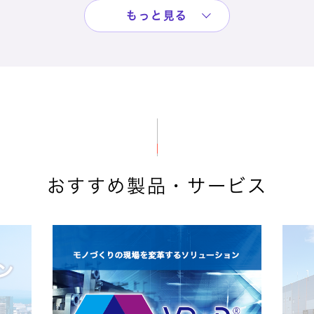
もっと見る
おすすめ製品・サービス
セキュリティ
伊勢崎市民病院 様
全体の約30％を占めるオンライン読影に、
PCログオンの二要素認証を導入することで
セキュリティの懸念点を解消 。
製品名：
SmartSESAME PCログオン