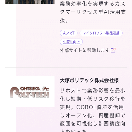
業務効率化を実現するカス
タマーサクセス型AI活用支
援。
ICTインフラ運用
AI／IoT
マイクロソフト製品連携
サービス
生産性向上
ICTインフラ構築サービス
外部サイトに移動します
大塚ポリテック株式会社様
リホストで業務影響を最小
化し短期・低リスク移行を
LogiPull
実現。COBOL資産を活用
しオープン化、資産棚卸で
範囲を可視化し計画精度向
上を図った。