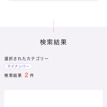
BizVision クラウドストレージ
検索結果
CanDay
選択されたカテゴリー
CEC HOC
マイナンバー
2
検索結果
件
CEC POC
CEC SOC
cleardox