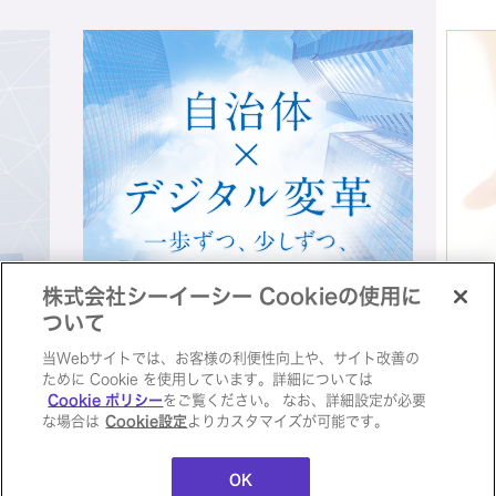
Reavirtry
Resolana
RPA導入支援サービス
株式会社シーイーシー Cookieの使用に
ついて
当Webサイトでは、お客様の利便性向上や、サイト改善の
Secure Program
ために Cookie を使用しています。詳細については
自治体×デジタル変革特集ページ
シー
on AWS
Cookie ポリシー
をご覧ください。 なお、詳細設定が必要
な場合は
Cookie設定
よりカスタマイズが可能です。
ジ
外部サイトに移動します
Sequence-Eye
外部
OK