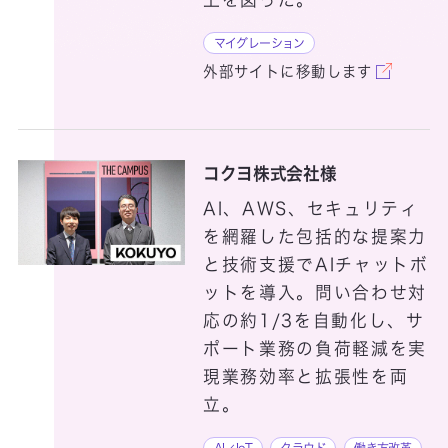
マイグレーション
外部サイトに移動します
MIB
Microsoft 365
コクヨ株式会社様
Microsoft Azure
AI、AWS、セキュリティ
を網羅した包括的な提案力
と技術支援でAIチャットボ
ットを導入。問い合わせ対
応の約1/3を自動化し、サ
ポート業務の負荷軽減を実
現業務効率と拡張性を両
NCマルチステー
立。
ション
AI／IoT
クラウド
働き方改革