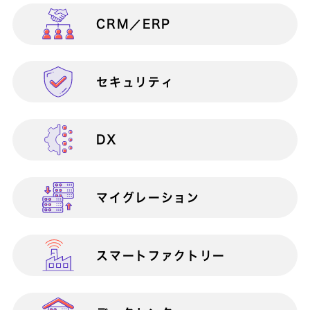
CRM／ERP
製造業向け
情報共有
ANIoT
セキュリティ
物流・流通業向け
生産性向上
Apache Struts1脆弱性対策サービス
Apache Struts2脆弱性対策サービス
DX
官公庁・自治体・公共団体向け
マイクロソフト製品連携
at Claps
AWS Total Care Suite
マイグレーション
金融業向け
検証・テスト
AWSアセスメントサービス
スマートファクトリー
医療業向け
サポート終了対策
AWS移行サービ
ス