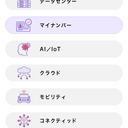
データセンター
営業部門向け
働き方改革
AWS総合支援サービス
マイナンバー
総務部門向け
災害対策（BCP）
AI／IoT
営業支援
BizAxis
BizDevOps伴走支援サービス
クラウド
内部統制
BizVision PLUS 400
モビリティ
ICTインフラ構築・運用
BizVision PLUS
Private
コネクティッド
BizVision PLUS Public