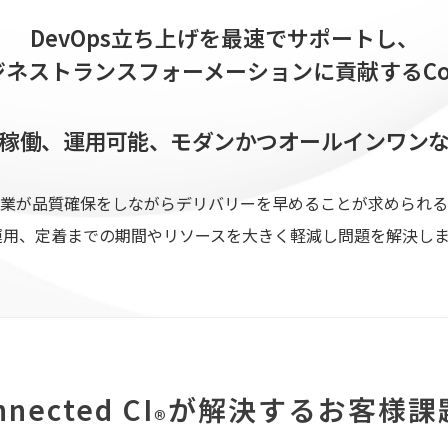
DevOps立ち上げを最速で
サポートし、
ジネストランスフォーメーションに貢献する
Co
稼働、
運用可能、モダンかつオールインワン
が品質確保をしながらデリバリーを早めることが求められる傾向にあ
築運用、定着までの期間やリソースを大きく軽減し問題を解決し
nnected CI
が解決する
お客様課
®