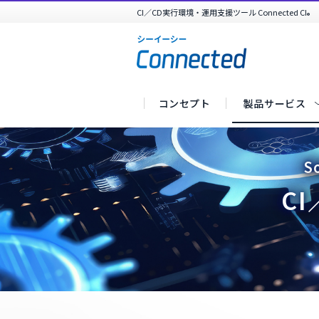
CI／CD実行環境・運用支援ツール Connected CI
®
コンセプト
製品サービス
TOP
CI／CD実行環境・運用支援ツール Connec
S
C