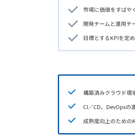
市場に価値をすばや
開発チームと運用チ
目標とするKPIを定
構築済みクラウド環
CI／CD、DevO
成熟度向上のための