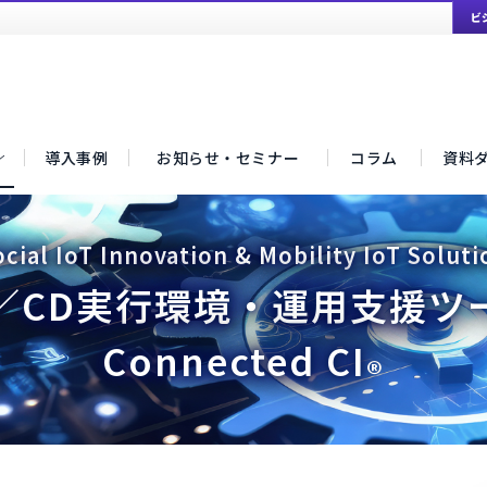
ビ
導入事例
お知らせ・セミナー
コラム
資料
ted CI
®
ocial IoT Innovation & Mobility IoT Soluti
I／CD実行環境・運用支援ツ
Connected CI
®