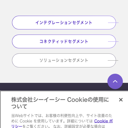
インテグレーションセグメント
コネクティッドセグメント
ソリューションセグメント
ペ
サイトマップ
個人情報保護方針
ソーシャルメディアポリシー
株式会社シーイーシー Cookieの使用に
CEC Computer Eng
ついて
当Webサイトでは、お客様の利便性向上や、サイト改善のた
© Computer Engineering & Consulting Ltd. All rights
めに Cookie を使用しています。詳細については
Cookie ポ
reserved.
リシー
をご覧ください。 なお、詳細設定が必要な場合は