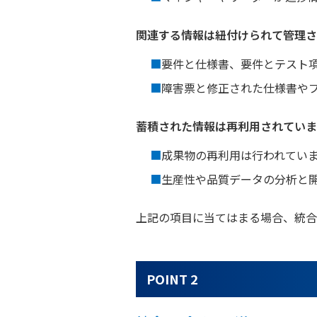
関連する情報は紐付けられて管理さ
■
要件と仕様書、要件とテスト
■
障害票と修正された仕様書や
蓄積された情報は再利用されていま
■
成果物の再利用は行われてい
■
生産性や品質データの分析と
上記の項目に当てはまる場合、統合
POINT 2