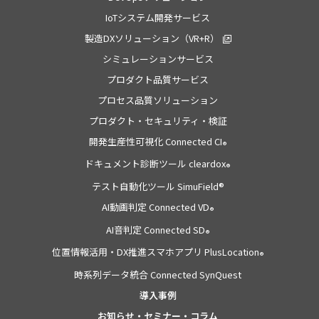
IoTシステム開発サービス
製造DXソリューション（VR+R）
シミュレーションサービス
プロダクト品質サービス
プロセス品質ソリューション
プロダクト・セキュリティ・検証
開発生産性可視化 Connected CI
®
ドキュメント診断ツール cleardox
®
テスト自動化ツール SimuField®
AI動画判定 Connected VD
®
AI音判定 Connected SD
®
位置情報活用・DX推進スマホアプリ PlusLocation
®
時系列データ統合 Connected SynQuest
導入事例
お知らせ・セミナー・コラム