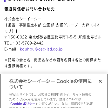
報道関係者お問い合わせ先
株式会社シーイーシー
【担当：事業推進本部 企画部 広報グループ 大森（オオ
モリ）】
〒150-0022 東京都渋谷区恵比寿南1-5-5 JR恵比寿ビル
TEL：03-5789-2442
E-mail：
kouhou@cec-ltd.co.jp
※記載の会社名・商品名などの固有名詞は各社の商標また
は登録商標です。
株式会社シーイーシー Cookieの使用に
ペ
ついて
当Webサイトでは、お客様の利便性向上や、サイト改善の
サイトマップ
個人情報保護方針
ソーシャルメディアポリシー
ために Cookie を使用しています。詳細については
Cookie ポリシー
をご覧ください。 なお、詳細設定が必要
CEC Computer Eng