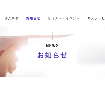
 & Consulting Ltd.
導入事例
お知らせ
セミナー・イベント
サステナ
サステナビリティ
製品・サービス
株主の皆様へ
事業内容
導入事例
企業情報
NEWS
お知らせ
ント
ナビリティ方針
セキュリティ
DX
株価情報
会社概要
コネクティッドセグメント
事業を通じたサステナビリティ
DX
マイグレーション
IRトピックス
パーパス
ソリューシ
ICTインフラ構築・運用
クラウドサービス
動への取り組み
データセンター
スマートファクトリー
長期／中期経営計画
沿革
環境データ
マイナンバー
データセンター
電子公告
グループ会社
A
推進方針
モビリティ
IRカレンダー
人権方針
コネクティッド
自己株式買付状況報告
健康経営基本方針
スマートファクトリー
スマート分野
キュリティ基本方針
シーイーシーについて
腐敗防止方針
シーイーシーの強み
AI基本方針
デジタルエンジニアリング
マイグレーション
モビリティサービス