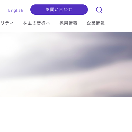
お問い合わせ
English
ビリティ
株主の皆様へ
採用情報
企業情報
ョンセグメント
マイグレーション
セキュリティ
IRライブラリー
拠点一覧
検査用・認証
I/IoT
クラウド
財務ハイライト
自己株式の保有等に関する基本方針
マルチステークホルダー方針
セキュリティ
更新情報はこちら
更新情報はこちら
マイクロソフト社連携