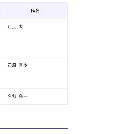
氏名
江上 太
石原 直樹
名和 亮一