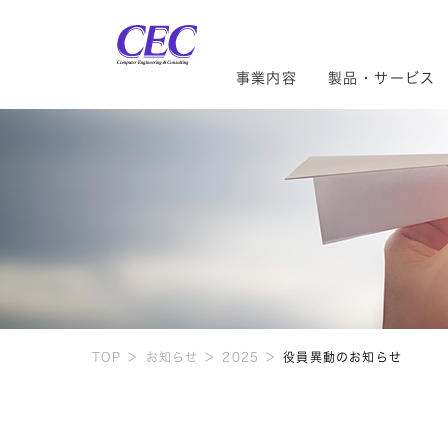
CEC Computer Engineering
事業内容
製品・サービス
トップメッセージ
CRM/ERP
CRM／ERP
社長メッセージ
社長ご挨拶
インテグレーションセグメ
サステ
CRM・ERP
環境貢献
スマートファクトリー
AI／IoT
株主総会
組織図
気候変
社会貢献
クラウド
モビリティ
株式情報
DE&I
システム開発
TOP
お知らせ
2025
役員異動のお知らせ
コーポレートガバナンス
配当金の推移
情報セ
データセンター
マイナンバー