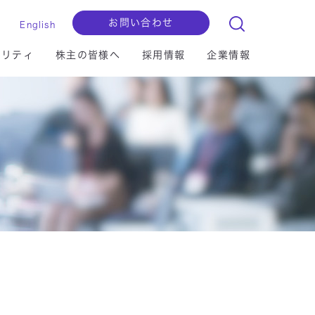
お問い合わせ
English
ビリティ
株主の皆様へ
採用情報
企業情報
ョンセグメント
マイグレーション
セキュリティ
IRライブラリー
拠点一覧
検査用・認証
I/IoT
クラウド
財務ハイライト
自己株式の保有等に関する基本方針
マルチステークホルダー方針
セキュリティ
更新情報はこちら
更新情報はこちら
マイクロソフト社連携