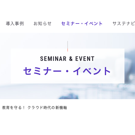
 & Consulting Ltd.
導入事例
お知らせ
セミナー・イベント
サステナ
サステナビリティ
製品・サービス
株主の皆様へ
事業内容
導入事例
企業情報
SEMINAR & EVENT
セミナー・イベント
ント
ナビリティ方針
セキュリティ
DX
株価情報
会社概要
コネクティッドセグメント
事業を通じたサステナビリティ
DX
マイグレーション
IRトピックス
パーパス
ソリューシ
ICTインフラ構築・運用
クラウドサービス
動への取り組み
データセンター
スマートファクトリー
長期／中期経営計画
沿革
環境データ
マイナンバー
データセンター
電子公告
グループ会社
A
推進方針
モビリティ
IRカレンダー
人権方針
コネクティッド
自己株式買付状況報告
健康経営基本方針
スマートファクトリー
スマート分野
】教育を守る！ クラウド時代の新機軸
キュリティ基本方針
シーイーシーについて
腐敗防止方針
シーイーシーの強み
AI基本方針
デジタルエンジニアリング
マイグレーション
モビリティサービス