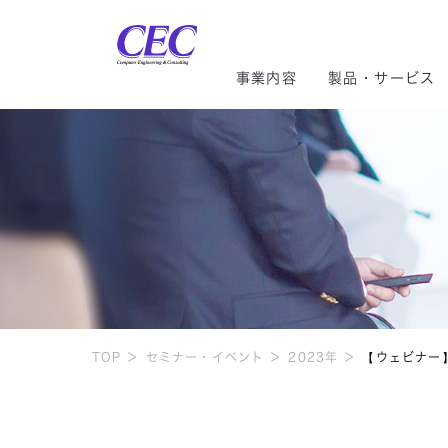
CEC Computer Engineering
事業内容
製品・サービス
トップメッセージ
CRM/ERP
CRM／ERP
社長メッセージ
社長ご挨拶
インテグレーションセグメ
サステ
CRM・ERP
環境貢献
スマートファクトリー
AI／IoT
株主総会
組織図
気候変
社会貢献
クラウド
モビリティ
株式情報
DE&I
システム開発
TOP
セミナー・イベント
2023年
【ウェビナー
コーポレートガバナンス
配当金の推移
情報セ
データセンター
マイナンバー