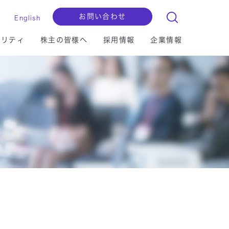
お問い合わせ
English
ビリティ
株主の皆様へ
採用情報
企業情報
ョンセグメント
マイグレーション
セキュリティ
IRライブラリー
拠点一覧
検査用・認証
I/IoT
クラウド
財務ハイライト
自己株式の保有等に関する基本方針
マルチステークホルダー方針
セキュリティ
更新情報はこちら
更新情報はこちら
マイクロソフト社連携