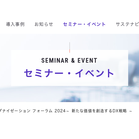
 & Consulting Ltd.
導入事例
お知らせ
セミナー・イベント
サステナ
サステナビリティ
製品・サービス
株主の皆様へ
事業内容
導入事例
企業情報
SEMINAR & EVENT
セミナー・イベント
ント
ナビリティ方針
セキュリティ
DX
株価情報
会社概要
コネクティッドセグメント
事業を通じたサステナビリティ
DX
マイグレーション
IRトピックス
パーパス
ソリューシ
ICTインフラ構築・運用
クラウドサービス
動への取り組み
データセンター
スマートファクトリー
長期／中期経営計画
沿革
環境データ
マイナンバー
データセンター
電子公告
グループ会社
A
推進方針
モビリティ
IRカレンダー
人権方針
コネクティッド
自己株式買付状況報告
健康経営基本方針
スマートファクトリー
スマート分野
ナイゼーション フォーラム 2024～ 新たな価値を創造するDX戦略 ～
キュリティ基本方針
シーイーシーについて
腐敗防止方針
シーイーシーの強み
AI基本方針
デジタルエンジニアリング
マイグレーション
モビリティサービス