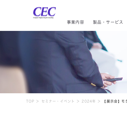
CEC Computer Engineering
事業内容
製品・サービス
トップメッセージ
CRM/ERP
CRM／ERP
社長メッセージ
社長ご挨拶
インテグレーションセグメ
サステ
CRM・ERP
環境貢献
スマートファクトリー
AI／IoT
株主総会
組織図
気候変
社会貢献
クラウド
モビリティ
株式情報
DE&I
システム開発
TOP
セミナー・イベント
2024年
【展示会】モダ
コーポレートガバナンス
配当金の推移
情報セ
データセンター
マイナンバー