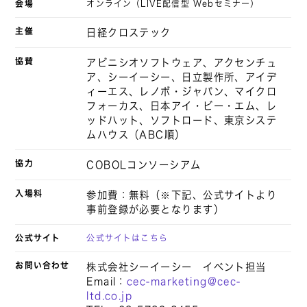
会場
オンライン（LIVE配信型 Webセミナー）
主催
日経クロステック
協賛
アビニシオソフトウェア、アクセンチュ
ア、シーイーシー、日立製作所、アイデ
ィーエス、レノボ・ジャパン、マイクロ
フォーカス、日本アイ・ビー・エム、レ
ッドハット、ソフトロード、東京システ
ムハウス（ABC順）
協力
COBOLコンソーシアム
入場料
参加費：無料（※下記、公式サイトより
事前登録が必要となります）
公式サイト
公式サイトはこちら
お問い合わせ
株式会社シーイーシー イベント担当
Email：
cec-marketing@cec-
ltd.co.jp