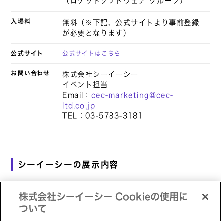
（ロケットソフトウェア グループ）
入場料
無料（※下記、公式サイトより事前登録
が必要となります）
公式サイト
公式サイトはこちら
お問い合わせ
株式会社シーイーシー
イベント担当
Email：
cec-marketing@cec-
ltd.co.jp
TEL：03-5783-3181
シーイーシーの展示内容
ブースでは、IBM製メインフレームをリホスト方式でオー
プン化したマイグレーション事例をご紹介します。
株式会社シーイーシー Cookieの使用に
ペ
ぜひお立ち寄りください。
ついて