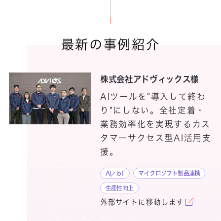
Connected CI
Connected
最新の事例紹介
SynQuest
Convergent
株式会社アドヴィックス様
AIツールを"導入して終わ
CSIRTスタートアップサポート
り"にしない。全社定着・
Cyber NEXT
業務効率化を実現するカス
タマーサクセス型AI活用支
援。
AI／IoT
マイクロソフト製品連携
生産性向上
外部サイトに移動します
Dataxia