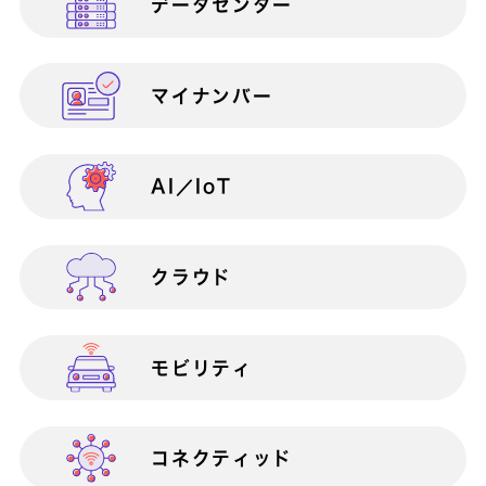
データセンター
営業部門向け
働き方改革
AWS総合支援サービス
マイナンバー
総務部門向け
災害対策（BCP）
AI／IoT
営業支援
BizAxis
BizDevOps伴走支援サービス
クラウド
内部統制
BizVision PLUS 400
モビリティ
ICTインフラ構築・運用
BizVision PLUS
Private
コネクティッド
BizVision PLUS Public