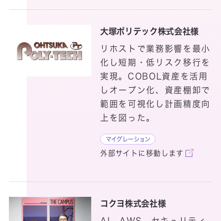
DCスターターパック
大塚ポリテック株式会社様
Deep Security IT Protection Service
リホストで業務影響を最小
化し短期・低リスク移行を
desknet’s NEO
実現。COBOL資産を活用
しオープン化、資産棚卸で
DevOps・CI／CD・テスト自動化支援サービス
範囲を可視化し計画精度向
上を図った。
Dynamics 365（CRM）
マイグレーション
Dynamics
外部サイトに移動します
365（ERP）
コクヨ株式会社様
AI、AWS、セキュリティ