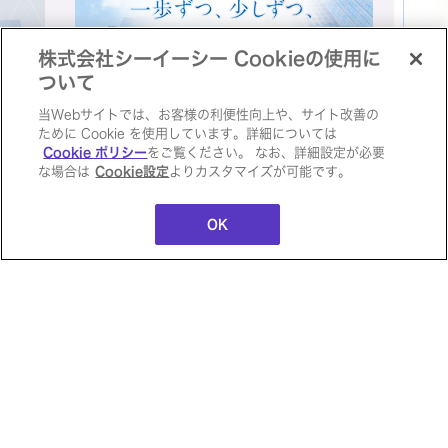
株式会社シーイーシー Cookieの使用に
ついて
当Webサイトでは、お客様の利便性向上や、サイト改善の
ために Cookie を使用しています。詳細については
自治体×デジタル変革特集ページ
シー
Cookie ポリシー
をご覧ください。 なお、詳細設定が必要
Officeアップグレ
な場合は
Cookie設定
よりカスタマイズが可能です。
ジ
外部サイトに移動します
ード検証サービス
外部
OK
ペ
PCデータ秘密分
散セキュリティ
サイトマップ
個人情報保護方針
ソーシャルメディアポリシー