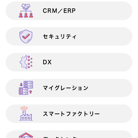
CRM／ERP
製造業向け
情報共有
ANIoT
セキュリティ
物流・流通業向け
生産性向上
Apache Struts1脆弱性対策サービス
Apache Struts2脆弱性対策サービス
DX
官公庁・自治体・公共団体向け
マイクロソフト製品連携
at Claps
AWS Total Care Suite
マイグレーション
金融業向け
検証・テスト
AWSアセスメントサービス
スマートファクトリー
医療業向け
サポート終了対策
AWS移行サービ
ス