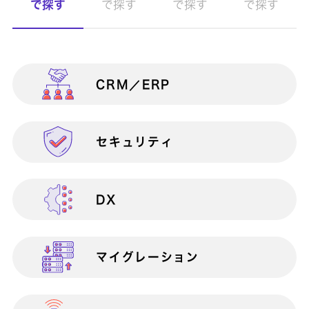
で探す
で探す
で探す
で探す
CRM／ERP
製造業向け
情報共有
ANIoT
セキュリティ
物流・流通業向け
生産性向上
Apache Struts1脆弱性対策サービス
Apache Struts2脆弱性対策サービス
DX
官公庁・自治体・公共団体向け
マイクロソフト製品連携
at Claps
AWS Total Care Suite
マイグレーション
金融業向け
検証・テスト
AWSアセスメントサービス