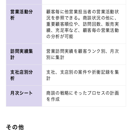
営業活動分
顧客毎に他営業担当者の営業活動状
析
況を参照できる。商談状況の他に、
重要顧客順位や、訪問回数、販売実
績、充足率など、顧客毎の営業活動
の分析が可能
訪問実績集
営業訪問実績を顧客ランク別、月次
計
別に集計
支社店別分
支社、支店別の案件や折衝記録を集
析
計
月次シート
商談の戦略にそったプロセスの計画
を作成
その他