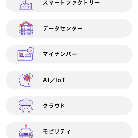
スマートファクトリー
医療業向け
サポート終了対策
AWS移行サービ
ス
データセンター
営業部門向け
働き方改革
AWS総合支援サービス
マイナンバー
総務部門向け
災害対策（BCP）
AI／IoT
営業支援
BizAxis
BizDevOps伴走支援サービス
クラウド
内部統制
BizVision PLUS 400
モビリティ
ICTインフラ構築・運用
BizVision PLUS